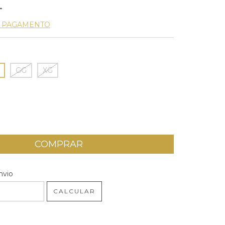
E PAGAMENTO
GG
XG
 CEP:
ALTERAR CEP
nvio
CALCULAR