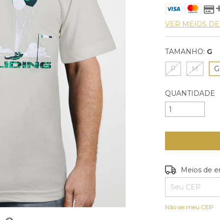
VER MEIOS D
TAMANHO:
G
P
M
G
QUANTIDADE
Entregas para o
Meios de e
Não sei meu CEP