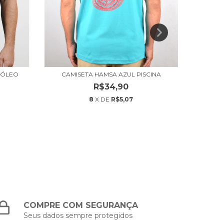
RÓLEO
CAMISETA HAMSA AZUL PISCINA
CAMI
R$34,90
8
X DE
R$5,07
COMPRE COM SEGURANÇA
Seus dados sempre protegidos