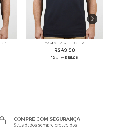
ERDE
CAMISETA MTB PRETA
C
R$49,90
12
X DE
R$5,06
COMPRE COM SEGURANÇA
Seus dados sempre protegidos