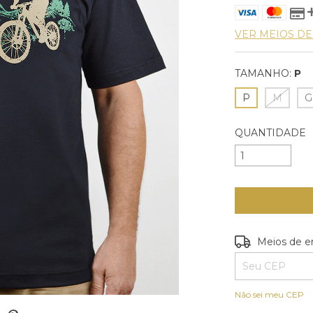
VER MEIOS D
TAMANHO:
P
P
M
G
QUANTIDADE
Entregas para o
Meios de e
Não sei meu CEP