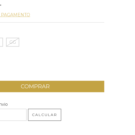
E PAGAMENTO
GG
 CEP:
ALTERAR CEP
nvio
CALCULAR